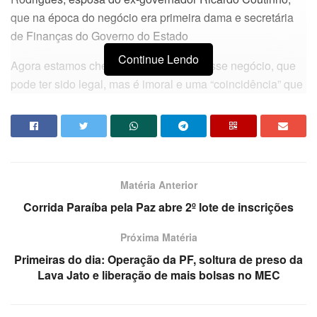
que na época do negócio era primeira dama e secretária
de Finanças do Governo do Estado
Continue Lendo
Agora estamos checando o tamanho desse negócio, que
pode ter sido legal, mas é imoral e uma “coincidência” que
não engana ninguém. Quem vai acreditar que não houve
favorecimento e coluio?
Sabemos que uma empresa que lida com iluminação
quando pega um contrato de uma obra grande e
Matéria Anterior
milionária, como foi a reforma da Assembleia, encampa
todo o projeto de iluminação e só usa grandes marcas.
Corrida Paraíba pela Paz abre 2º lote de inscrições
Próxima Matéria
Primeiras do dia: Operação da PF, soltura de preso da
Lava Jato e liberação de mais bolsas no MEC