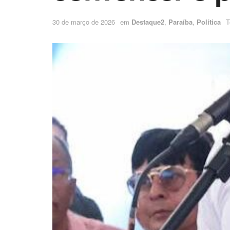
30 de março de 2026
em
Destaque2
,
Paraíba
,
Política
T