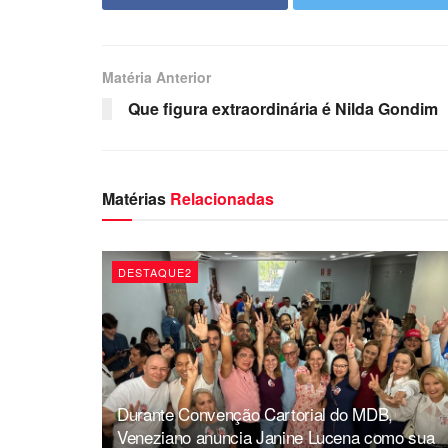
Matéria Anterior
Que figura extraordinária é Nilda Gondim
Matérias
Relacionadas
DESTAQUE2
Durante Convenção Cartorial do MDB,
Veneziano anuncia Janine Lucena como sua