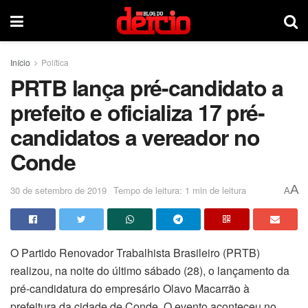
Início
Política
PRTB lança pré-candidato a
prefeito e oficializa 17 pré-
candidatos a vereador no
Conde
A
30 de setembro de 2019
Tempo de leitura: 1 min de leitura
A
O Partido Renovador Trabalhista Brasileiro (PRTB)
realizou, na noite do último sábado (28), o lançamento da
pré-candidatura do empresário Olavo Macarrão à
prefeitura da cidade de Conde. O evento aconteceu no