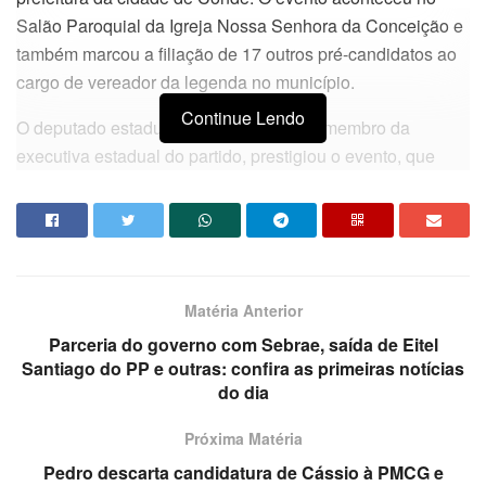
Salão Paroquial da Igreja Nossa Senhora da Conceição e
também marcou a filiação de 17 outros pré-candidatos ao
cargo de vereador da legenda no município.
Continue Lendo
O deputado estadual Eduardo Carneiro membro da
executiva estadual do partido, prestigiou o evento, que
contou com a participação de lideranças de diversos
segmentos da cidade.
Da redação
Matéria Anterior
Parceria do governo com Sebrae, saída de Eitel
Santiago do PP e outras: confira as primeiras notícias
do dia
Próxima Matéria
Pedro descarta candidatura de Cássio à PMCG e