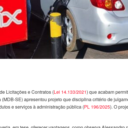
de Licitações e Contratos (
Lei 14.133/2021
) que acabam permit
 (MDB-SE) apresentou projeto que disciplina critério de julga
tos e serviços à administração pública (
PL 196/2025
). O pro
ria, em tese, oferecer vantagens, como observa Alessandro na 