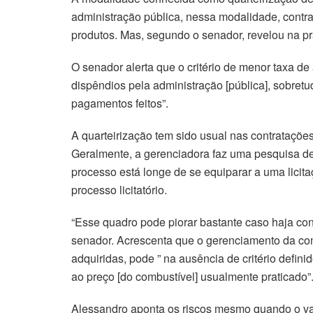
administração pública, nessa modalidade, contr
produtos. Mas, segundo o senador, revelou na prá
O senador alerta que o critério de menor taxa 
dispêndios pela administração [pública], sobretu
pagamentos feitos”.
A quarteirização tem sido usual nas contrataçõ
Geralmente, a gerenciadora faz uma pesquisa de
processo está longe de se equiparar a uma licita
processo licitatório.
“Esse quadro pode piorar bastante caso haja conl
senador. Acrescenta que o gerenciamento da comp
adquiridas, pode ” na ausência de critério defin
ao preço [do combustível] usualmente praticado”
Alessandro aponta os riscos mesmo quando o valo