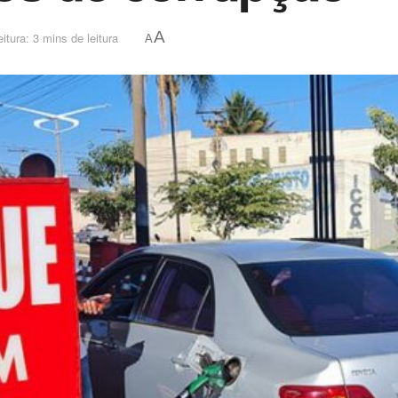
A
itura: 3 mins de leitura
A