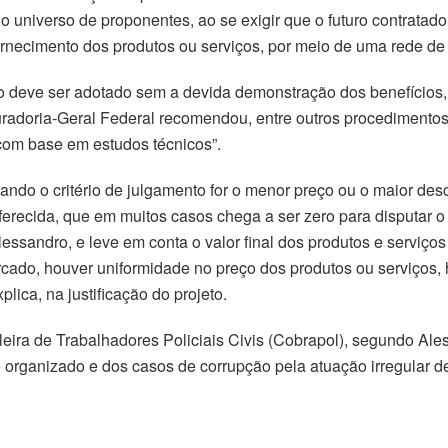
 universo de proponentes, ao se exigir que o futuro contratado
 fornecimento dos produtos ou serviços, por meio de uma rede de 
o deve ser adotado sem a devida demonstração dos benefícios,
curadoria-Geral Federal recomendou, entre outros procedimentos
 com base em estudos técnicos”.
ando o critério de julgamento for o menor preço ou o maior de
erecida, que em muitos casos chega a ser zero para disputar o
ssandro, e leve em conta o valor final dos produtos e serviço
cado, houver uniformidade no preço dos produtos ou serviços, hi
plica, na justificação do projeto.
leira de Trabalhadores Policiais Civis (Cobrapol), segundo Al
e organizado e dos casos de corrupção pela atuação irregular d