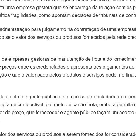
ata uma empresa gestora que se encarrega da relação com os p
tica fragilidades, como apontam decisões de tribunais de conta 
de administração para julgamento na contratação de uma empres
do se o valor dos serviços ou produtos fornecidos pela rede cr
es de empresas gestoras de manutenção de frota e do fornecime
 preços entre os credenciados e apresenta três orçamentos ao
ção e que o valor pago pelos produtos e serviços pode, no final
uio entre o agente público e a empresa gerenciadora ou o forne
ra de combustível, por meio de cartão-frota, embora permita 
idor do preço, que fornecedor e agente público façam um acordo 
.
r dos serviços ou produtos a serem fornecidos for considerado 