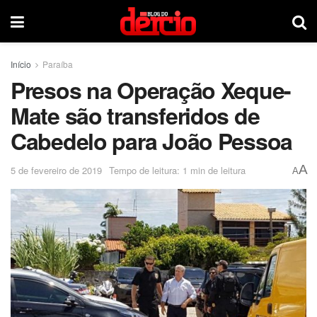
Início
Paraíba
Presos na Operação Xeque-
Mate são transferidos de
Cabedelo para João Pessoa
A
5 de fevereiro de 2019
Tempo de leitura: 1 min de leitura
A