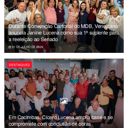
investigado, mas morreu no dia 15 de julho do ano
passado.
Durante Convenção Cartorial do MDB, Veneziano
anuncia Janine Lucena como sua 1ª suplente para
a reeleição ao Senado
31 DE JULHO DE 2026
DESTAQUE2
Em Cacimbas, Cícero Lucena amplia base e se
compromete com conclusão de obras