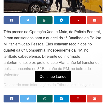
Três presos na Operação Xeque-Mate, da Polícia Federal,
foram transferidos para o quartel do 1º Batalhão da Polícia
Militar, em João Pessoa. Eles estavam recolhidos no
quartel da 6ª Companhia Independente da PM, no
território cabedelense. Diferente do informado
anteriormente, o ex-prefeito Leto Viana não foi transferido,
pois se encontra no 5º Batalhão da PM, no bairro do
Valentina.
Continue Lendo
De acordo com informações do Tribunal de Justiça da
Paraíba (TJPB), a transferência foi determinação da
Justiça Militar. O coronel Lucas, comandante do 1º BPM,
confirmou que foram três os transferidos e disse que