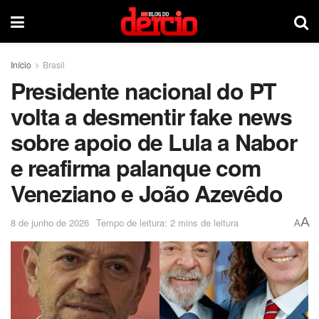
Início
Brasil
Presidente nacional do PT
volta a desmentir fake news
sobre apoio de Lula a Nabor
e reafirma palanque com
Veneziano e João Azevêdo
A
8 de junho de 2026
Tempo de leitura: 2 mins de leitura
A