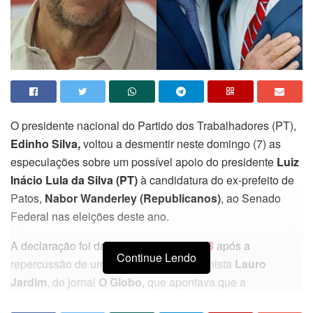
O presidente nacional do Partido dos Trabalhadores (PT),
Edinho Silva,
voltou a desmentir neste domingo (7) as
especulações sobre um possível apoio do presidente
Luiz
Inácio Lula da Silva (PT)
à candidatura do ex-prefeito de
Patos,
Nabor Wanderley (Republicanos)
, ao Senado
Federal nas eleições deste ano.
A declaração foi dada ao
portal Fonte83
após a
Continue Lendo
repercussão de uma publicação do colunista
Lauro
Jardim
, do jornal
O Globo
, que apontava que a
aproximação política entre Lula e o presidente da Câmara