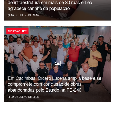
de infraestrutura em mais de 30 ruas e Leo
alinhamento político construído entre o PT, o MDB de
agradece carinho da população
Veneziano e o PSB de João Azevêdo para a disputa
28 DE JULHO DE 2026
eleitoral deste ano na Paraíba.
FONTE83
DESTAQUE2
Em Cacimbas, Cícero Lucena amplia base e se
compromete com conclusão de obras
abandonadas pelo Estado na PB-246
22 DE JULHO DE 2026