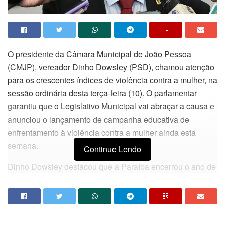
O presidente da Câmara Municipal de João Pessoa
(CMJP), vereador Dinho Dowsley (PSD), chamou atenção
para os crescentes índices de violência contra a mulher, na
sessão ordinária desta terça-feira (10). O parlamentar
garantiu que o Legislativo Municipal vai abraçar a causa e
anunciou o lançamento de campanha educativa de
enfrentamento à violência contra a mulher ainda esta
semana.
Continue Lendo
Dinho Dowsley destacou que a Paraíba encerrou o ano de
2025 com 36 feminicídios, representando um aumento de
38% em relação ao ano anterior. “No Brasil, uma mulher é
assassinada a cada seis horas. Enquanto esta sessão
acontece, enquanto estamos aqui debatendo projetos,