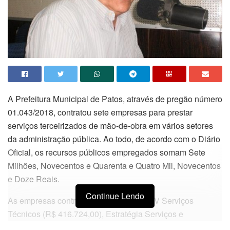
A Prefeitura Municipal de Patos, através de pregão número
01.043/2018, contratou sete empresas para prestar
serviços terceirizados de mão-de-obra em vários setores
da administração pública. Ao todo, de acordo com o Diário
Oficial, os recursos públicos empregados somam Sete
Milhões, Novecentos e Quarenta e Quatro Mil, Novecentos
e Doze Reais.
Continue Lendo
As empresas contratadas são: BRASERV Serviços
Técnicos (R$ 416.724,00), Estratégia Serviços e
Representações (R$ 280.080,00), HGA Terceirização (R$