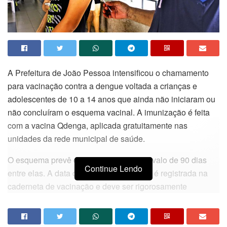
A Prefeitura de João Pessoa intensificou o chamamento
para vacinação contra a dengue voltada a crianças e
adolescentes de 10 a 14 anos que ainda não iniciaram ou
não concluíram o esquema vacinal. A imunização é feita
com a vacina Qdenga, aplicada gratuitamente nas
unidades da rede municipal de saúde.
O esquema prevê duas doses, com intervalo de 90 dias
Continue Lendo
entre elas. A data da segunda aplicação é registrada na
caderneta de vacinação e deve ser rigorosamente
respeitada para garantir proteção completa.
A estratégia começou no último dia 9 de fevereiro e busca