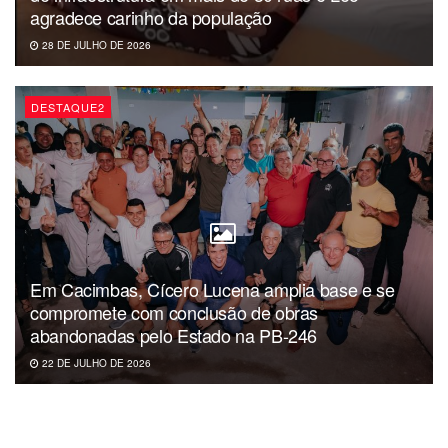
complicações da doença”, destacou Fernando Virgolino,
agradece carinho da população
chefe da Seção de Imunização do município.
28 DE JULHO DE 2026
Documentação necessária
DESTAQUE2
Para receber a vacina, é preciso apresentar:
Documento oficial com foto ou certidão de nascimento;
Cartão SUS;
Caderneta ou cartão de vacinação;
Gestantes devem apresentar também o cartão da gestante.
Em Cacimbas, Cícero Lucena amplia base e se
compromete com conclusão de obras
Onde se vacinar
abandonadas pelo Estado na PB-246
📍 Quiosque na Orla – Avenida Cabo Branco
22 DE JULHO DE 2026
(próximo à entrada da Cidade do Forró)
🕒 Segunda a sexta, das 17h às 21h.