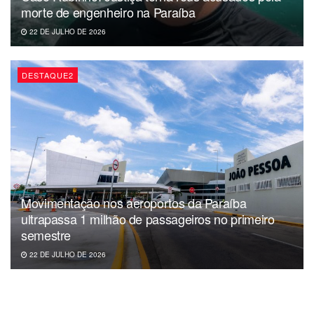
Cota única
morte de engenheiro na Paraíba
31/03 – Cota única com 15% de desconto
22 DE JULHO DE 2026
Pagamento integral sem desconto
DESTAQUE2
08/04 – Total do exercício sem desconto
Parcelamento em até 10 vezes
1ª parcela: 31/03
2ª parcela: 08/04
Movimentação nos aeroportos da Paraíba
ultrapassa 1 milhão de passageiros no primeiro
3ª parcela: 08/05
semestre
4ª parcela: 08/06
22 DE JULHO DE 2026
5ª parcela: 07/07
6ª parcela: 07/08