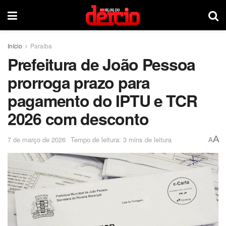
Início
Paraíba
Prefeitura de João Pessoa
prorroga prazo para
pagamento do IPTU e TCR
2026 com desconto
A
7 de março de 2026
Tempo de leitura: 3 mins de leitura
A