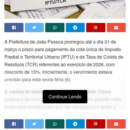
A
Prefeitura de João Pessoa
prorrogou até o dia 31 de
março o prazo para pagamento da cota única do Imposto
Predial e Territorial Urbano (IPTU) e da Taxa de Coleta de
Resíduos (TCR) referentes ao exercício de 2026, com
desconto de 15%. Inicialmente, o vencimento estava
previsto para esta sexta-feira (6).
A medida foi adotada pela gestão do prefeito
Cícero
Continue Lendo
Lucena
e do vice-prefeito
Leo Bezerra
para garantir mais
tempo aos contribuintes que não conseguiram quitar o
imposto dentro do prazo inicial, incluindo servidores
públicos municipais que recebem salário apenas no fim do
mês.