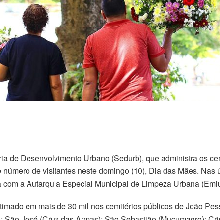
ria de Desenvolvimento Urbano (Sedurb), que administra os cemi
número de visitantes neste domingo (10), Dia das Mães. Nas ú
a com a Autarquia Especial Municipal de Limpeza Urbana (Emlu
stimado em mais de 30 mil nos cemitérios públicos de João Pe
s); São José (Cruz das Armas); São Sebastião (Muçumagro); Cri