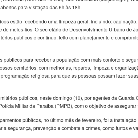
bertos para visitação das 6h às 18h.
cos estão recebendo uma limpeza geral, incluindo: capinação,
s e de meios-fios. O secretário de Desenvolvimento Urbano de 
térios públicos é contínuo, feito com planejamento e compro
s públicos para receber a população com mais conforto e segura
ossos cemitérios, com melhorias, reparos, limpeza e organizaç
programação religiosa para que as pessoas possam fazer sua
mitérios públicos, neste domingo (10), por agentes da Guarda C
ícia Militar da Paraíba (PMPB), com o objetivo de assegurar t
uipamentos públicos, no último mês de fevereiro, foi a instala
çar a segurança, prevenção e combate a crimes, como furtos e v