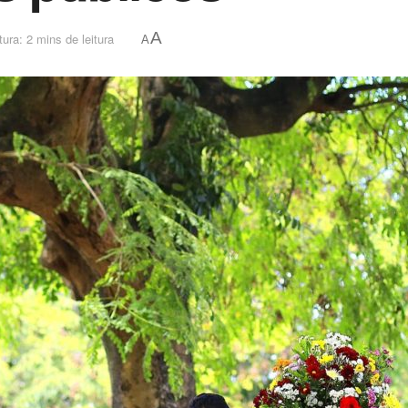
A
ura: 2 mins de leitura
A