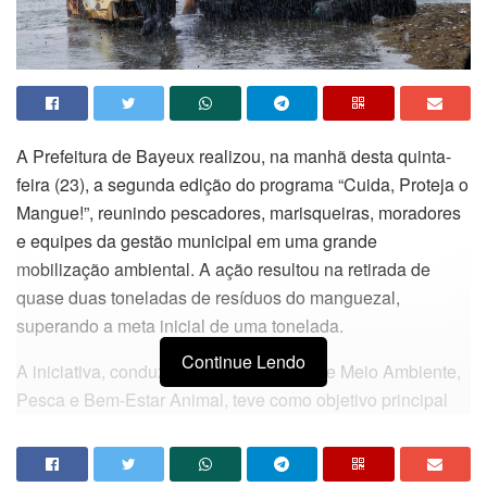
A Prefeitura de Bayeux realizou, na manhã desta quinta-
feira (23), a segunda edição do programa “Cuida, Proteja o
Mangue!”, reunindo pescadores, marisqueiras, moradores
e equipes da gestão municipal em uma grande
mobilização ambiental. A ação resultou na retirada de
quase duas toneladas de resíduos do manguezal,
superando a meta inicial de uma tonelada.
Continue Lendo
A iniciativa, conduzida pela Secretaria de Meio Ambiente,
Pesca e Bem-Estar Animal, teve como objetivo principal
promover a limpeza da área e recuperar o mangue, um dos
ecossistemas mais importantes da cidade. A atividade
também reforçou a conscientização da população sobre o