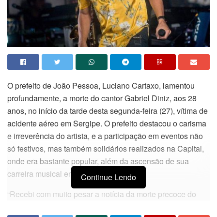
O prefeito de João Pessoa, Luciano Cartaxo, lamentou
profundamente, a morte do cantor Gabriel Diniz, aos 28
anos, no início da tarde desta segunda-feira (27), vítima de
acidente aéreo em Sergipe. O prefeito destacou o carisma
e irreverência do artista, e a participação em eventos não
só festivos, mas também solidários realizados na Capital,
onde era bastante popular, além da ascensão de sua
carreira musical em todo o País.
Continue Lendo
“Recebi com muito pesar a notícia da morte precoce do
cantor Gabriel Diniz. Depois de nos alegrar com sua