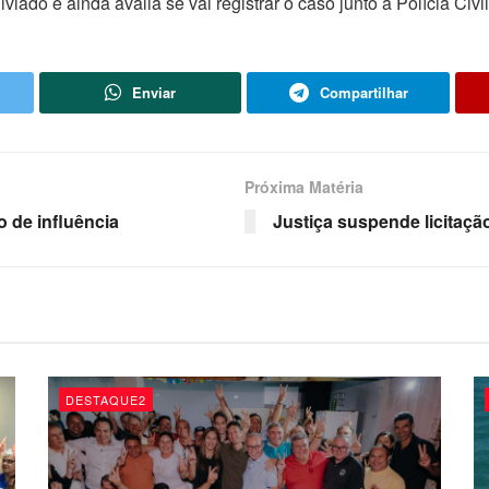
iado e ainda avalia se vai registrar o caso junto à Polícia Civi
Enviar
Compartilhar
Próxima Matéria
o de influência
Justiça suspende licitaçã
DESTAQUE2