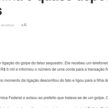
s
A
 de leitura
A
 de ligação do golpe do falso sequestro. Ele recebeu um telefon
R$ 5 mil e informou o número de uma conta para a transação fi
o momento da ligação desconfiou do fato e ligou para a filha d
ica Federal e avisou ao prefeito que tratava-se de um golpe. O p