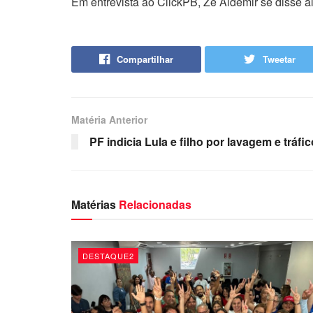
Em entrevista ao ClickPB, Zé Aldemir se disse aliv
Compartilhar
Tweetar
Matéria Anterior
PF indicia Lula e filho por lavagem e tráfic
Matérias
Relacionadas
DESTAQUE2