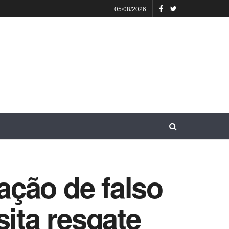
05/08/2026
gação de falso
sita resgate