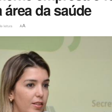
a área da saúde
A
e leitura
A