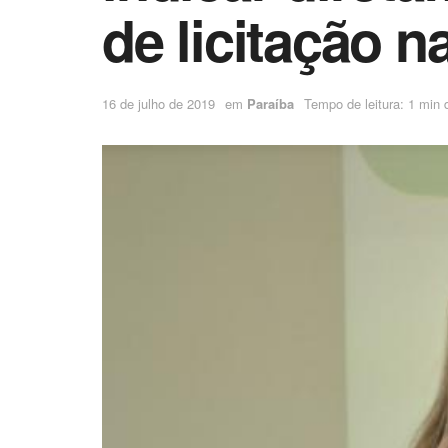
de licitação n
16 de julho de 2019
em
Paraíba
Tempo de leitura: 1 min d