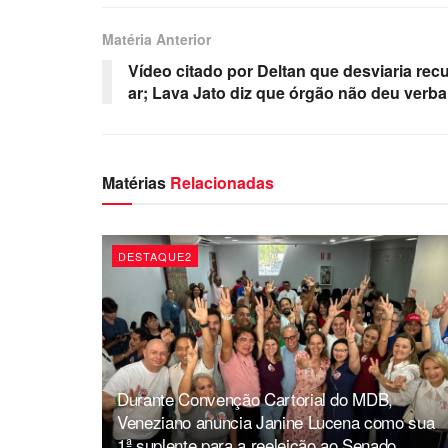
Matéria Anterior
Vídeo citado por Deltan que desviaria recu
ar; Lava Jato diz que órgão não deu verba
Matérias
Relacionadas
DESTAQUE2
Durante Convenção Cartorial do MDB,
Veneziano anuncia Janine Lucena como sua
1ª suplente para a reeleição ao Senado