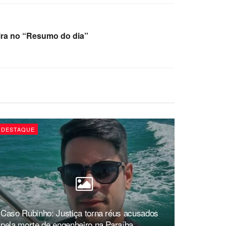
eira no “Resumo do dia”
DESTAQUE
Caso Rubinho: Justiça torna réus acusados
pela morte de engenheiro na Paraíba