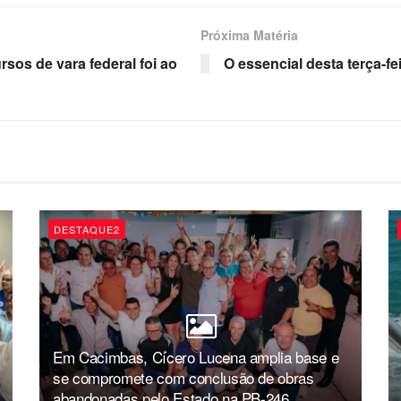
Próxima Matéria
rsos de vara federal foi ao
O essencial desta terça-f
DESTAQUE2
Em Cacimbas, Cícero Lucena amplia base e
se compromete com conclusão de obras
abandonadas pelo Estado na PB-246