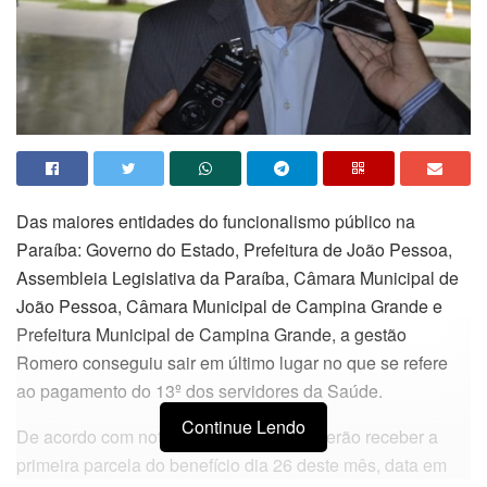
Das maiores entidades do funcionalismo público na
Paraíba: Governo do Estado, Prefeitura de João Pessoa,
Assembleia Legislativa da Paraíba, Câmara Municipal de
João Pessoa, Câmara Municipal de Campina Grande e
Prefeitura Municipal de Campina Grande, a gestão
Romero conseguiu sair em último lugar no que se refere
ao pagamento do 13º dos servidores da Saúde.
Continue Lendo
De acordo com nota da gestão, eles deverão receber a
primeira parcela do benefício dia 26 deste mês, data em