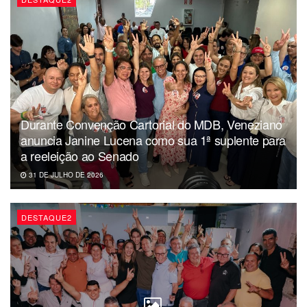
A Secretaria de Saúde esclarece ainda que a medida foi
tomada para garantir a segurança do pagamento da
primeira parcela do 13º de forma integral para todos os
servidores efetivos da pasta na sexta-feira (26), sem
divisão por categorias de profissionais.
Durante Convenção Cartorial do MDB, Veneziano
anuncia Janine Lucena como sua 1ª suplente para
a reeleição ao Senado
31 DE JULHO DE 2026
DESTAQUE2