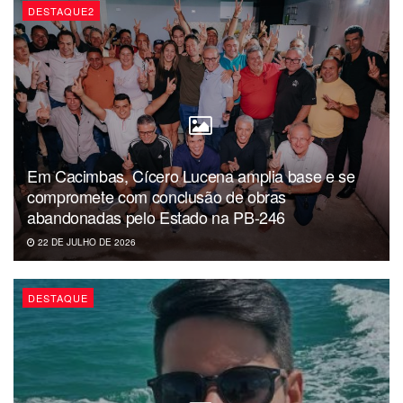
registrados em um pedaço de papel.
DESTAQUE2
Confira abaixo depoimento do policial lamentando a
situação da UPA do bairro Dinamérica:
Em Cacimbas, Cícero Lucena amplia base e se
compromete com conclusão de obras
abandonadas pelo Estado na PB-246
22 DE JULHO DE 2026
DESTAQUE