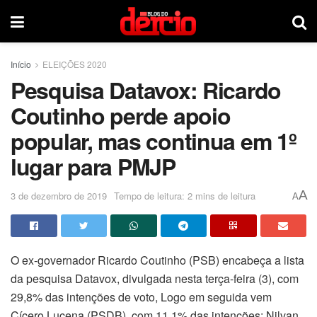
Início
ELEIÇÕES 2020
Pesquisa Datavox: Ricardo
Coutinho perde apoio
popular, mas continua em 1º
lugar para PMJP
A
3 de dezembro de 2019
Tempo de leitura: 2 mins de leitura
A
O ex-governador Ricardo Coutinho (PSB) encabeça a lista
da pesquisa Datavox, divulgada nesta terça-feira (3), com
29,8% das intenções de voto, Logo em seguida vem
Cícero Lucena (PSDB), com 11,1% das intenções; Nilvan