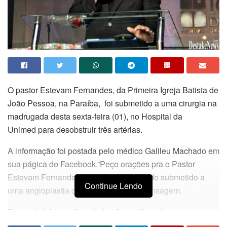
O pastor Estevam Fernandes, da Primeira Igreja Batista de
João Pessoa, na Paraíba, foi submetido a uma cirurgia na
madrugada desta sexta-feira (01), no Hospital da
Unimed para desobstruir três artérias.
A informação foi postada pelo médico Galileu Machado em
sua págica do Facebook.”Peço orações pra o Pastor
Estevam Fernandes, o mesmo está sendo submetido a
Continue Lendo
uma angioplastia de urgência”, diz a mensagem.
Segundo informações ainda não confirmadas, o
procedimento que Estevam foi submetido, trata-se de