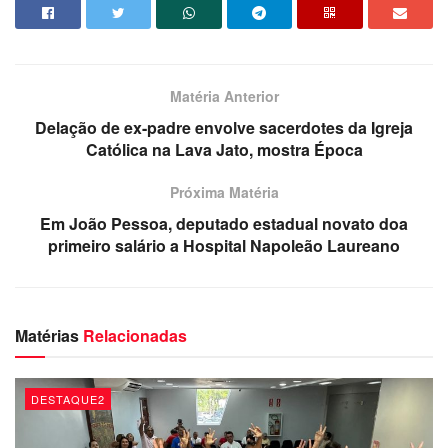
angioplastia com implante de stent, um tubo minúsculo,
expansível, colocado na artéria para melhorar o fluxo
sanguíneo para o coração.
Matéria Anterior
De acordo com o hospital, Pastor Estevam passa bem e
Delação de ex-padre envolve sacerdotes da Igreja
está se recuperando da cirurgia. Mas a família preferiu não
Católica na Lava Jato, mostra Época
divulgar mais informações. Não há previsão de alta. Com
Click PB
Próxima Matéria
Em João Pessoa, deputado estadual novato doa
primeiro salário a Hospital Napoleão Laureano
Matérias
Relacionadas
DESTAQUE2