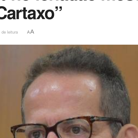
Cartaxo”
A
 de leitura
A