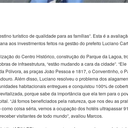
ino turístico de qualidade para as famílias”. Esta é a avalia
bana aos investimentos feitos na gestão do prefeito Luciano Car
ização do Centro Histórico, construção do Parque da Lagoa, tr
obras de infraestrutura, “estão mudando a cara da cidade”. “Ele
da Pólvora, as praças João Pessoa e 1817, o Conventinho, o P
ouro. Além disso, Luciano resolveu o problema dos alagamento
 unidades habitacionais entregues e conquistou 100% de cobe
revitalizada, porque sabe da importância que ela tem para o po
ital. “Já fomos beneficiados pela natureza, que nos deu as pra
como coisa séria, vemos a ocupação dos hotéis ultrapassar 91%”
receber visitantes de todo mundo”, avaliou Marcos.