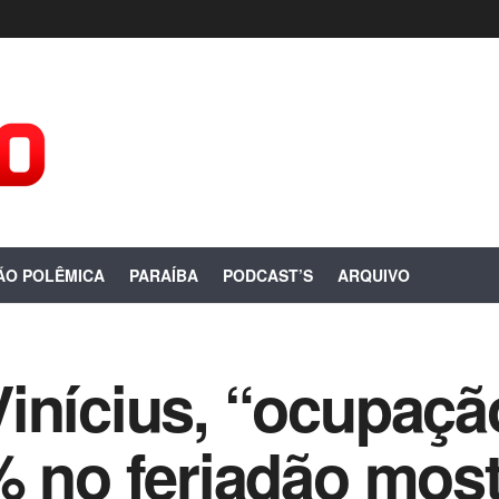
ÃO POLÊMICA
PARAÍBA
PODCAST’S
ARQUIVO
inícius, “ocupaçã
% no feriadão mos