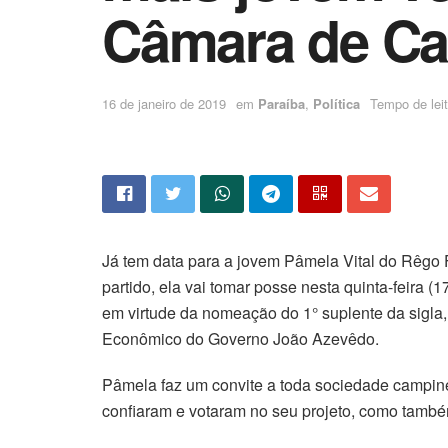
Câmara de C
16 de janeiro de 2019
em
Paraíba
,
Política
Tempo de leit
Já tem data para a jovem Pâmela Vital do Rêg
partido, ela vai tomar posse nesta quinta-feira (
em virtude da nomeação do 1° suplente da sigla
Econômico do Governo João Azevêdo.
Pâmela faz um convite a toda sociedade campinen
confiaram e votaram no seu projeto, como tamb