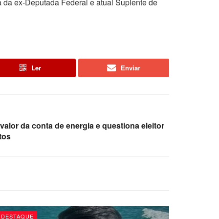
a da ex-Deputada Federal e atual Suplente de
Ler
Enviar
alor da conta de energia e questiona eleitor
tos
DESTAQUE