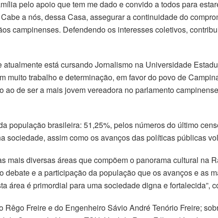
ília pelo apoio que tem me dado e convido a todos para estar
. Cabe a nós, dessa Casa, assegurar a continuidade do compro
ãos campinenses. Defendendo os interesses coletivos, contrib
e atualmente está cursando Jornalismo na Universidade Estad
 com muito trabalho e determinação, em favor do povo de Campi
liado ao de ser a mais jovem vereadora no parlamento campinen
a população brasileira: 51,25%, pelos números do último censo
a sociedade, assim como os avanços das políticas públicas vol
s mais diversas áreas que compõem o panorama cultural na Ra
 o debate e a participação da população que os avanços e as m
 área é primordial para uma sociedade digna e fortalecida”, 
o Rêgo Freire e do Engenheiro Sávio André Tenório Freire; s