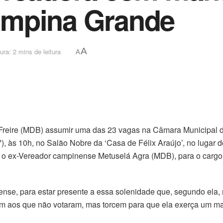
ampina Grande
A
ura: 2 mins de leitura
A
o Freire (MDB) assumir uma das 23 vagas na Câmara Municipa
17), às 10h, no Salão Nobre da ‘Casa de Félix Araújo’, no lugar
, o ex-Vereador campinense Metuselá Agra (MDB), para o cargo
se, para estar presente a essa solenidade que, segundo ela, 
ém aos que não votaram, mas torcem para que ela exerça um ma