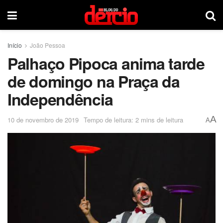
Início
João Pessoa
Palhaço Pipoca anima tarde
de domingo na Praça da
Independência
A
10 de novembro de 2019
Tempo de leitura: 2 mins de leitura
A