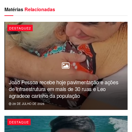
Matérias
Relacionadas
Serviço:
AnimaCentro Praça da Independência – Brincadeiras
DESTAQUE2
de Clown
Dia: domingo,10.11
Hora: 16h
Local: Praça da Independência
Entrada gratuita
João Pessoa recebe hoje pavimentação e ações
de infraestrutura em mais de 30 ruas e Leo
agradece carinho da população
28 DE JULHO DE 2026
DESTAQUE