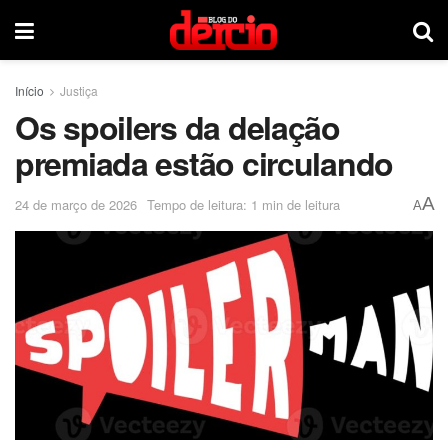
Início
Justiça
Os spoilers da delação
premiada estão circulando
A
24 de março de 2026
Tempo de leitura: 1 min de leitura
A