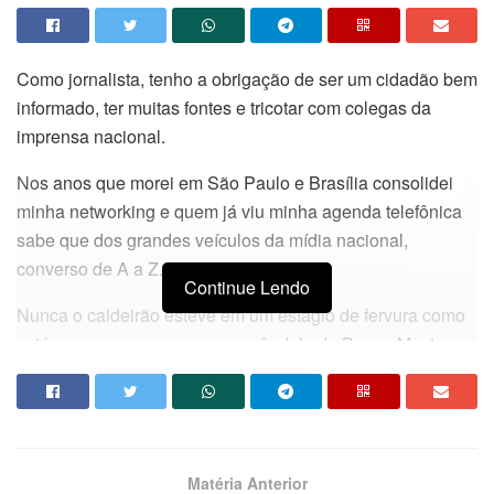
Como jornalista, tenho a obrigação de ser um cidadão bem
informado, ter muitas fontes e tricotar com colegas da
imprensa nacional.
Nos anos que morei em São Paulo e Brasília consolidei
minha networking e quem já viu minha agenda telefônica
sabe que dos grandes veículos da mídia nacional,
converso de A a Z.
Continue Lendo
Nunca o caldeirão esteve em um estágio de fervura como
está agora com esse mega escândalo do Banco Master, o
primeiro a atingir os três poderes.
É consenso que sepultará carreiras. Não se arrastará,
como apostam os envolvidos. Será na célere e não
acabará em pizza, como não acabou o 8 de janeiro.
Matéria Anterior