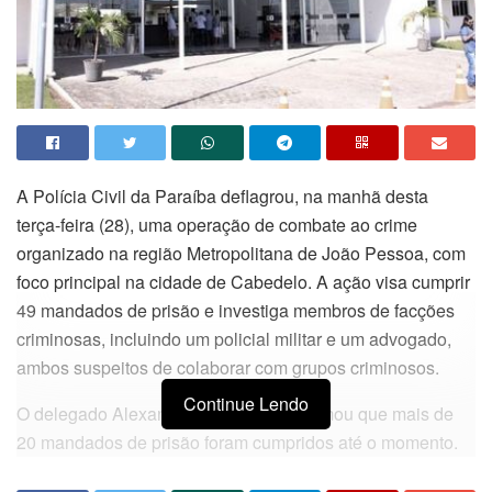
A Polícia Civil da Paraíba deflagrou, na manhã desta
terça-feira (28), uma operação de combate ao crime
organizado na região Metropolitana de João Pessoa, com
foco principal na cidade de Cabedelo. A ação visa cumprir
49 mandados de prisão e investiga membros de facções
criminosas, incluindo um policial militar e um advogado,
ambos suspeitos de colaborar com grupos criminosos.
Continue Lendo
O delegado Alexandre Fernandes informou que mais de
20 mandados de prisão foram cumpridos até o momento.
Os presos foram encaminhados para a Cidade da Polícia