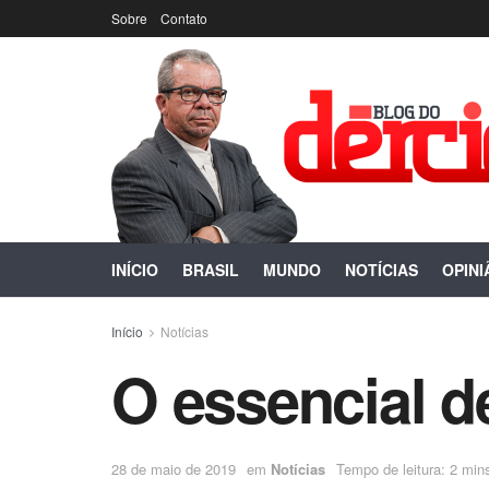
Sobre
Contato
INÍCIO
BRASIL
MUNDO
NOTÍCIAS
OPINI
Início
Notícias
O essencial d
28 de maio de 2019
em
Notícias
Tempo de leitura: 2 mins