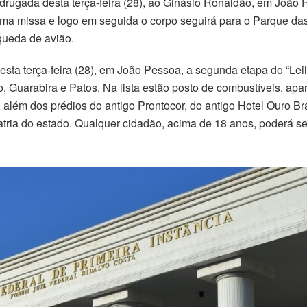
drugada desta terça-feira (28), ao Ginásio Ronaldão, em João P
uma missa e logo em seguida o corpo seguirá para o Parque das
queda de avião.
nesta terça-feira (28), em João Pessoa, a segunda etapa do “Le
 Guarabira e Patos. Na lista estão posto de combustíveis, apar
 além dos prédios do antigo Prontocor, do antigo Hotel Ouro Bra
atria do estado. Qualquer cidadão, acima de 18 anos, poderá se