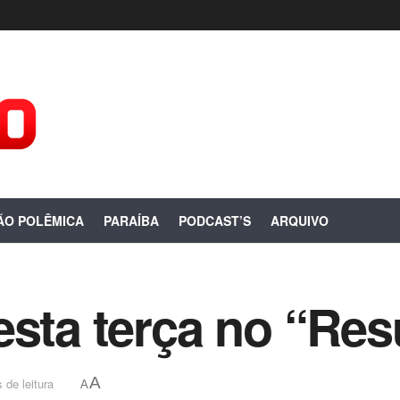
ÃO POLÊMICA
PARAÍBA
PODCAST’S
ARQUIVO
esta terça no “Re
A
 de leitura
A