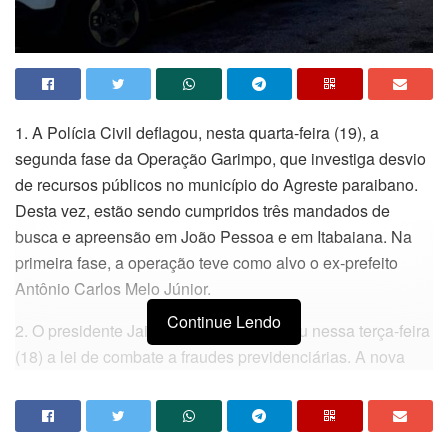
1. A Polícia Civil deflagou, nesta quarta-feira (19), a
segunda fase da Operação Garimpo, que investiga desvio
de recursos públicos no município do Agreste paraibano.
Desta vez, estão sendo cumpridos três mandados de
busca e apreensão em João Pessoa e em Itabaiana. Na
primeira fase, a operação teve como alvo o ex-prefeito
Antônio Carlos Melo Júnior.
Continue Lendo
2. O presidente Jair Bolsonaro sancionou nessa terça-feira
(18) a lei de combate a fraudes previdenciárias. A nova
legislação é resultado da Medida Provisória 871, aprovada
pelo Congresso Nacional no último dia 3. Entre as
medidas, o texto cria um programa de revisão de