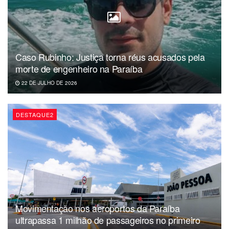
3. O governador João Azevêdo (PSB) sancionou um
projeto de lei de autoria do deputado estadual Júnior
Araújo (Avante) que proíbe a oferta de “embutidos” na
composição da merenda de escolas e creches da rede
pública estadual devido o risco à saúde da criança, a
Caso Rubinho: Justiça torna réus acusados pela
morte de engenheiro na Paraíba
exemplo da salsicha. A informação está publicada no
Diário Oficial do Estado desta quarta.
22 DE JULHO DE 2026
DESTAQUE2
Movimentação nos aeroportos da Paraíba
ultrapassa 1 milhão de passageiros no primeiro