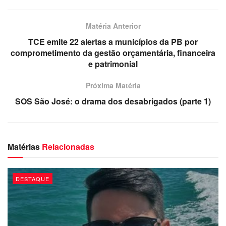
benefícios com indícios de irregularidades e autoriza o
pagamento de um bônus para os servidores do Instituto
Matéria Anterior
Nacional do Seguro Social (INSS) para cada processo
TCE emite 22 alertas a municípios da PB por
analisado fora do horário de trabalho.
comprometimento da gestão orçamentária, financeira
e patrimonial
Próxima Matéria
SOS São José: o drama dos desabrigados (parte 1)
Matérias
Relacionadas
DESTAQUE