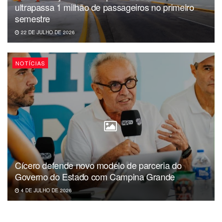
empresário Roberto Santiago pelo Supremo Tribunal
ultrapassa 1 milhão de passageiros no primeiro
Federal (STF). O recurso foi interposto 24 de julho, um dia
semestre
após o pedido de Santiago ser aceito pela Corte de
22 DE JULHO DE 2026
Justiça. A defesa de Leto pede que o benefício também
seja concedido para Antônio Bezerra do Vale Filho, Leila
NOTÍCIAS
Maria Viana do Amaral e Lúcio José do Nascimento
Araújo.
Cícero defende novo modelo de parceria do
Governo do Estado com Campina Grande
4 DE JULHO DE 2026