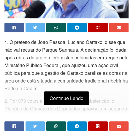
1. O prefeito de João Pessoa, Luciano Cartaxo, disse que
não vai recuar do Parque Sanhauá. A declaração foi dada
após obras do projeto terem sido colocadas em xeque pelo
Ministério Público Federal, que ajuizou uma ação civil
pública para que a gestão de Cartaxo paralise as obras na
área onde está situada a comunidade tradicional ribeirinha
Porto do Capim.
Continue Lendo
2. Por 370 votos a favor, 124 contra e 1 abstenção, o
Plenário da Câmara dos Deputados aprovou, em segundo
turno, o texto-base da proposta de emenda à Constituição
que reforma da Previdência. Sob aplausos, o presidente
da Câmara, Rodrigo Maia (DEM-RJ), proclamou o