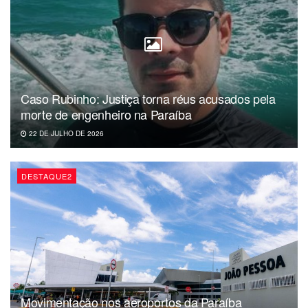
o tratamento adequado e seu quadro é considerado
estável.
Caso Rubinho: Justiça torna réus acusados pela
morte de engenheiro na Paraíba
22 DE JULHO DE 2026
DESTAQUE2
4. A defesa do ex-prefeito de Cabedelo, Leto Viana fez o
mesmo pedido de benefício de soltura concedido ao
Movimentação nos aeroportos da Paraíba