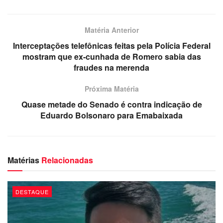
resultado durante a madrugada desta quarta-feira.
Matéria Anterior
Interceptações telefônicas feitas pela Polícia Federal
mostram que ex-cunhada de Romero sabia das
fraudes na merenda
Próxima Matéria
Quase metade do Senado é contra indicação de
Eduardo Bolsonaro para Emabaixada
Matérias
Relacionadas
3. O Hospital Universitário Lauro Wanderley (HULW)
confirmou nesta terça-feira (6), o 14° caso de malária, na
Paraíba. A vítima é um homem de 58 anos, residente do
DESTAQUE
município do Conde. De acordo com o hospital, o paciente
está internado desde o dia 26 de julho e já está recebendo