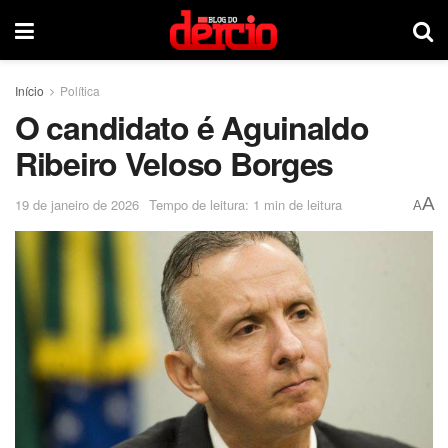
Início
Política
O candidato é Aguinaldo
Ribeiro Veloso Borges
A
19 de janeiro de 2026
Tempo de leitura: 1 min de leitura
A