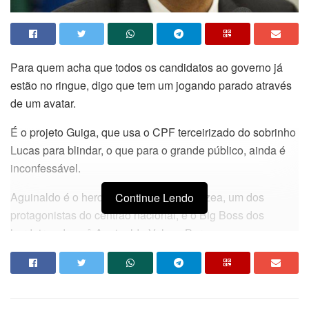
Para quem acha que todos os candidatos ao governo já
estão no ringue, digo que tem um jogando parado através
de um avatar.
É o projeto Guiga, que usa o CPF terceirizado do sobrinho
Lucas para blindar, o que para o grande público, ainda é
inconfessável.
Aguinaldo é o herdeiro do Grupo da Várzea, um dos
Continue Lendo
protagonistas do centrão nacional, e o Big Boss dos
herdeiros do avô Aguinaldo Veloso Borges.
Duas teses circulam nas coxias do teatro tático: ele quer
governar a Paraíba pelos próximos 12 anos, sendo através
do avatar Lucas Ribeiro e 8 anos ele próprio, pois Lucas