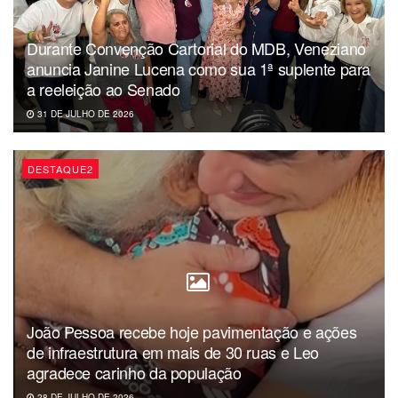
Dércio Alcântara
Durante Convenção Cartorial do MDB, Veneziano
#politicaparaibana #aguinaldoribeiro #anarachel
anuncia Janine Lucena como sua 1ª suplente para
#margaridamariaalves
a reeleição ao Senado
#grupodavarzea
31 DE JULHO DE 2026
#loãopedrotexeira
#negofuba
DESTAQUE2
#ligascamponesas
#lucasribeiro
João Pessoa recebe hoje pavimentação e ações
de infraestrutura em mais de 30 ruas e Leo
agradece carinho da população
28 DE JULHO DE 2026