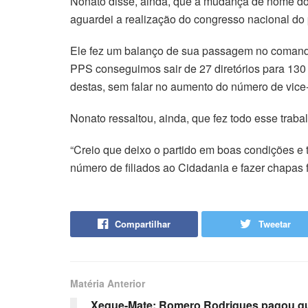
Nonato disse, ainda, que a mudança de nome do p
aguardei a realização do congresso nacional do p
Ele fez um balanço de sua passagem no comando d
PPS conseguimos sair de 27 diretórios para 13
destas, sem falar no aumento do número de vice-p
Nonato ressaltou, ainda, que fez todo esse traba
“Creio que deixo o partido em boas condições 
número de filiados ao Cidadania e fazer chapas f
Compartilhar
Tweetar
Matéria Anterior
Xeque-Mate: Romero Rodrigues pagou qu