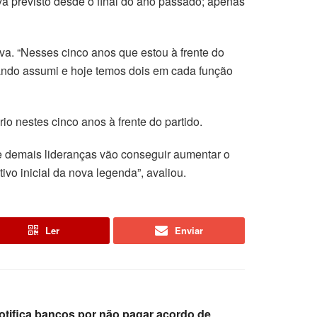
va previsto desde o final do ano passado; apenas
va. “Nesses cinco anos que estou à frente do
ando assumi e hoje temos dois em cada função
o nestes cinco anos à frente do partido.
 demais lideranças vão conseguir aumentar o
ivo inicial da nova legenda”, avaliou.
Ler
Enviar
otifica bancos por não pagar acordo de