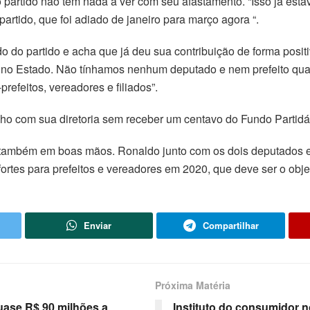
artido não tem nada a ver com seu afastamento. “Isso já esta
artido, que foi adiado de janeiro para março agora “.
o partido e acha que já deu sua contribuição de forma positi
0 no Estado. Não tínhamos nenhum deputado e nem prefeito qu
refeitos, vereadores e filiados”.
lho com sua diretoria sem receber um centavo do Fundo Partidári
e também em boas mãos. Ronaldo junto com os dois deputados e
ortes para prefeitos e vereadores em 2020, que deve ser o objet
Enviar
Compartilhar
Próxima Matéria
ase R$ 90 milhões a
Instituto do consumidor n