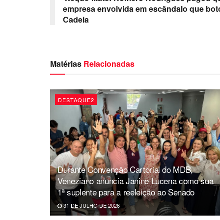
empresa envolvida em escândalo que bot
Cadeia
Matérias
Relacionadas
DESTAQUE2
Durante Convenção Cartorial do MDB,
Veneziano anuncia Janine Lucena como sua
1ª suplente para a reeleição ao Senado
31 DE JULHO DE 2026