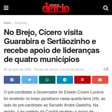
Início
Eleições
No Brejo, Cícero visita
Guarabira e Sertãozinho e
recebe apoio de lideranças
de quatro municípios
A
30 de abril de 2026
Tempo de leitura: 2 mins de leitura
A
O pré-candidato a Governador do Estado Cícero Lucena
foi recebido no brejo paraibano nesta quarta-feira (29), ao
lado do pré-candidato ao Senado André Gadelha. Na
região, o ex-prefeito da Capital recebeu o apoio de