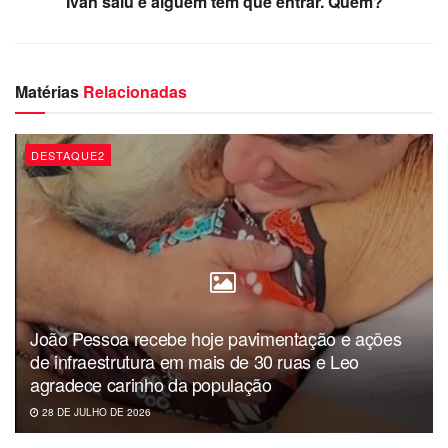
Ivan saiu e alguém tem que entrar. Quem?
Cidadão e gestão chega à marca de R$ 52,5 milhões
investidos no microcrédito;
Dia: Quinta-feira (12);
Matérias
Relacionadas
Hora: 9h;
DESTAQUE2
Local: Auditório do Centro Administrativo Municipal (CAM),
em Água Fria.
João Pessoa recebe hoje pavimentação e ações
de infraestrutura em mais de 30 ruas e Leo
agradece carinho da população
28 DE JULHO DE 2026