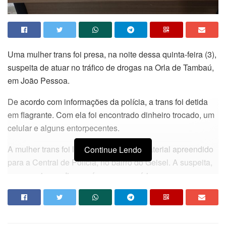
Uma mulher trans foi presa, na noite dessa quinta-feira (3),
suspeita de atuar no tráfico de drogas na Orla de Tambaú,
em João Pessoa.
De acordo com informações da polícia, a trans foi detida
em flagrante. Com ela foi encontrado dinheiro trocado, um
celular e alguns entorpecentes.
A mulher trans foi levada junto com o material apreendido
Continue Lendo
para a Central de Polícia, no bairro do Geisel. A suspeita,
nega o crime e diz que é apenas usuário.
Redação