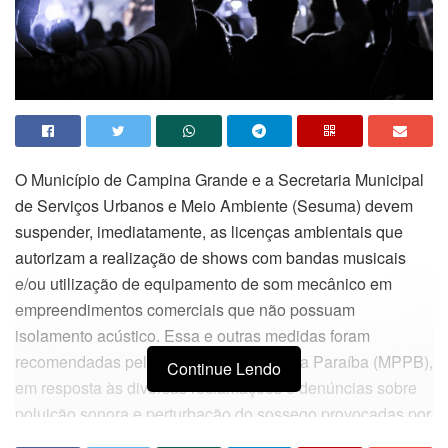
O Município de Campina Grande e a Secretaria Municipal
de Serviços Urbanos e Meio Ambiente (Sesuma) devem
suspender, imediatamente, as licenças ambientais que
autorizam a realização de shows com bandas musicais
e/ou utilização de equipamento de som mecânico em
empreendimentos comerciais que não possuam
isolamento acústico. Essa e outras medidas foram
recomendadas pelo Ministério Público da Paraíba (MPPB),
Continue Lendo
em resposta às diversas reclamações e denúncias sobre
poluição sonora e perturbação do sossego provocadas por
bares, restaurantes, boates e similares.