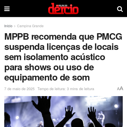
Início
Campina Grande
MPPB recomenda que PMCG
suspenda licenças de locais
sem isolamento acústico
para shows ou uso de
equipamento de som
A
7 de maio de 2025
Tempo de leitura: 3 mins de leitura
A