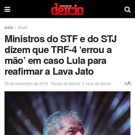
Início
Brasil
Ministros do STF e do STJ
dizem que TRF-4 ‘errou a
mão’ em caso Lula para
reafirmar a Lava Jato
A
29 de novembro de 2019
Tempo de leitura: 2 mins de leitura
A