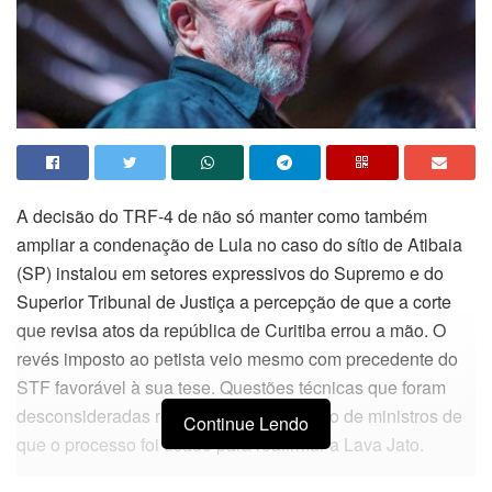
A decisão do TRF-4 de não só manter como também
ampliar a condenação de Lula no caso do sítio de Atibaia
(SP) instalou em setores expressivos do Supremo e do
Superior Tribunal de Justiça a percepção de que a corte
que revisa atos da república de Curitiba errou a mão. O
revés imposto ao petista veio mesmo com precedente do
STF favorável à sua tese. Questões técnicas que foram
desconsideradas reforçaram a percepção de ministros de
Continue Lendo
que o processo foi usado para reafirmar a Lava Jato.
O TRF-4 entendeu que a defesa de Lula não foi