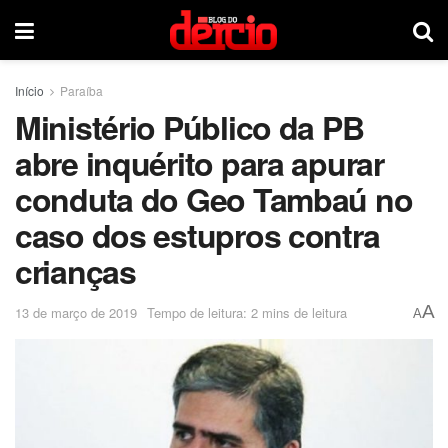
Início
Paraíba
Ministério Público da PB
abre inquérito para apurar
conduta do Geo Tambaú no
caso dos estupros contra
crianças
A
13 de março de 2019
Tempo de leitura: 2 mins de leitura
A