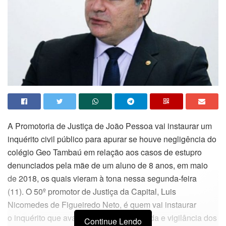
A Promotoria de Justiça de João Pessoa vai instaurar um
inquérito civil público para apurar se houve negligência do
colégio Geo Tambaú em relação aos casos de estupro
denunciados pela mãe de um aluno de 8 anos, em maio
de 2018, os quais vieram à tona nessa segunda-feira
(11). O 50º promotor de Justiça da Capital, Luis
Nicomedes de Figueiredo Neto, é quem vai instaurar
o inquérito que avaliará o dever de guarda e vigilância dos
Continue Lendo