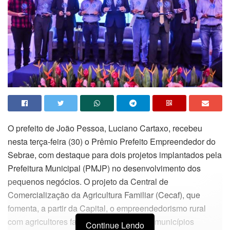
O prefeito de João Pessoa, Luciano Cartaxo, recebeu
nesta terça-feira (30) o Prêmio Prefeito Empreendedor do
Sebrae, com destaque para dois projetos implantados pela
Prefeitura Municipal (PMJP) no desenvolvimento dos
pequenos negócios. O projeto da Central de
Comercialização da Agricultura Familiar (Cecaf), que
fomenta, a partir da Capital, o empreendedorismo rural
com agricultores familiares de outros 26 municípios
Continue Lendo