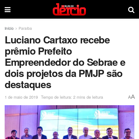
Início
Paraíba
Luciano Cartaxo recebe
prêmio Prefeito
Empreendedor do Sebrae e
dois projetos da PMJP são
destaques
A
1 de maio de 2019
Tempo de leitura: 2 mins de leitura
A