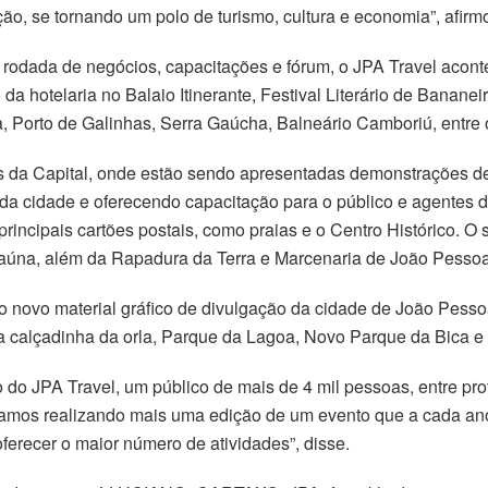
ão, se tornando um polo de turismo, cultura e economia”, afirm
odada de negócios, capacitações e fórum, o JPA Travel aconte
da hotelaria no Balaio Itinerante, Festival Literário de Bananei
 Porto de Galinhas, Serra Gaúcha, Balneário Camboriú, entre 
 da Capital, onde estão sendo apresentadas demonstrações de
os da cidade e oferecendo capacitação para o público e agente
rincipais cartões postais, como praias e o Centro Histórico. O 
aúna, além da Rapadura da Terra e Marcenaria de João Pessoa
 novo material gráfico de divulgação da cidade de João Pessoa
ova calçadinha da orla, Parque da Lagoa, Novo Parque da Bica 
 do JPA Travel, um público de mais de 4 mil pessoas, entre pro
Estamos realizando mais uma edição de um evento que a cada a
ferecer o maior número de atividades”, disse.