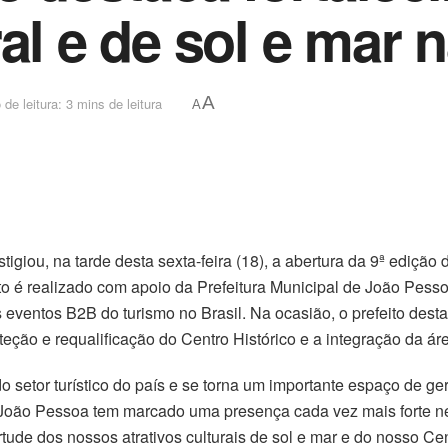
al e de sol e mar n
A
de leitura: 3 mins de leitura
A
tigiou, na tarde desta sexta-feira (18), a abertura da 9ª ediç
nto é realizado com apoio da Prefeitura Municipal de João Pess
eventos B2B do turismo no Brasil. Na ocasião, o prefeito destac
teção e requalificação do Centro Histórico e a integração da áre
o setor turístico do país e se torna um importante espaço de 
 João Pessoa tem marcado uma presença cada vez mais forte n
ude dos nossos atrativos culturais de sol e mar e do nosso Ce