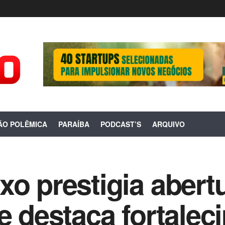
ÃO POLÊMICA
PARAÍBA
PODCAST’S
ARQUIVO
xo prestigia abert
 e destaca fortale