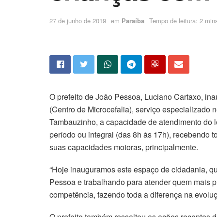
27 de junho de 2019
em
Paraíba
Tempo de leitura: 2 mins
O prefeito de João Pessoa, Luciano Cartaxo, ina
(Centro de Microcefalia), serviço especializado 
Tambauzinho, a capacidade de atendimento do loc
período ou integral (das 8h às 17h), recebendo 
suas capacidades motoras, principalmente.
“Hoje inauguramos este espaço de cidadania, que
Pessoa e trabalhando para atender quem mais pre
competência, fazendo toda a diferença na evoluç
O prefeito também ressaltou as ações recentes 