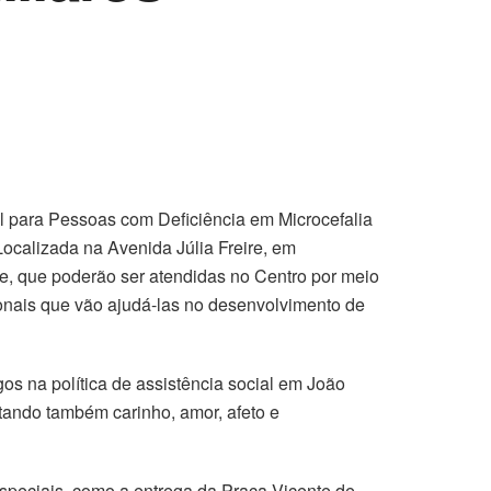
al para Pessoas com Deficiência em Microcefalia
Localizada na Avenida Júlia Freire, em
de, que poderão ser atendidas no Centro por meio
ionais que vão ajudá-las no desenvolvimento de
os na política de assistência social em João
rtando também carinho, amor, afeto e
speciais, como a entrega da Praça Vicente de