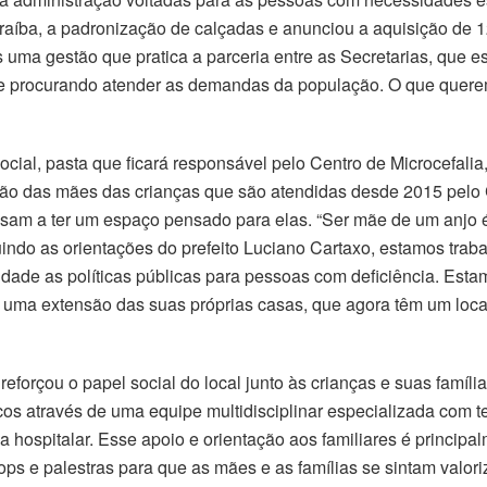
raíba, a padronização de calçadas e anunciou a aquisição de 1
s uma gestão que pratica a parceria entre as Secretarias, que 
 procurando atender as demandas da população. O que querem
ial, pasta que ficará responsável pelo Centro de Microcefalia,
ão das mães das crianças que são atendidas desde 2015 pelo C
sam a ter um espaço pensado para elas. “Ser mãe de um anjo
guindo as orientações do prefeito Luciano Cartaxo, estamos tr
ridade as políticas públicas para pessoas com deficiência. Est
a extensão das suas próprias casas, que agora têm um local 
forçou o papel social do local junto às crianças e suas famílias
os através de uma equipe multidisciplinar especializada com ter
a hospitalar. Esse apoio e orientação aos familiares é principal
ps e palestras para que as mães e as famílias se sintam valori