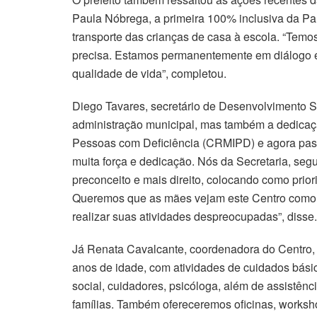
Paula Nóbrega, a primeira 100% inclusiva da Pa
transporte das crianças de casa à escola. “Temo
precisa. Estamos permanentemente em diálogo e
qualidade de vida”, completou.
Diego Tavares, secretário de Desenvolvimento Soc
administração municipal, mas também a dedicaç
Pessoas com Deficiência (CRMIPD) e agora pas
muita força e dedicação. Nós da Secretaria, se
preconceito e mais direito, colocando como prio
Queremos que as mães vejam este Centro como um
realizar suas atividades despreocupadas”, disse.
Já Renata Cavalcante, coordenadora do Centro, re
anos de idade, com atividades de cuidados básic
social, cuidadores, psicóloga, além de assistênci
famílias. Também ofereceremos oficinas, worksho