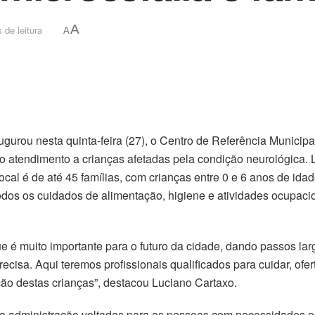
A
 de leitura
A
ugurou nesta quinta-feira (27), o Centro de Referência Municip
no atendimento a crianças afetadas pela condição neurológica. 
al é de até 45 famílias, com crianças entre 0 e 6 anos de ida
todos os cuidados de alimentação, higiene e atividades ocupac
 é muito importante para o futuro da cidade, dando passos larg
cisa. Aqui teremos profissionais qualificados para cuidar, ofe
ão destas crianças”, destacou Luciano Cartaxo.
da administração voltadas para as pessoas com necessidades e