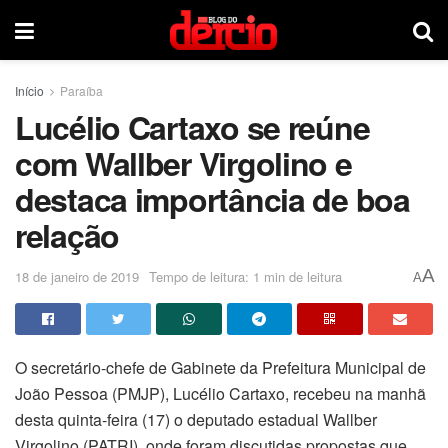
Início
Paraíba
Lucélio Cartaxo se reúne
com Wallber Virgolino e
destaca importância de boa
relação
A
18 de janeiro de 2019
Tempo de leitura: 1 min de leitura
A
O secretário-chefe de Gabinete da Prefeitura Municipal de
João Pessoa (PMJP), Lucélio Cartaxo, recebeu na manhã
desta quinta-feira (17) o deputado estadual Wallber
Virgolino (PATRI), onde foram discutidas propostas que