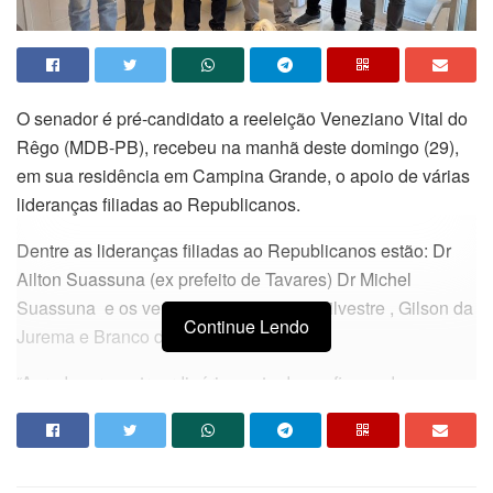
O senador é pré-candidato a reeleição Veneziano Vital do
Rêgo (MDB-PB), recebeu na manhã deste domingo (29),
em sua residência em Campina Grande, o apoio de várias
lideranças filiadas ao Republicanos.
Dentre as lideranças filiadas ao Republicanos estão: Dr
Ailton Suassuna (ex prefeito de Tavares) Dr Michel
Suassuna
e os vereadores Wilson do Silvestre , Gilson da
Continue Lendo
Jurema e Branco da Viúva.
“Agradecer o extraordinário gesto de confiança do
grupamento politico do Município de Tavares,sob a
condução do ex-prefeito Ailton e sua bancada de
companheiros vereadores”, disse
Veneziano em gesto de