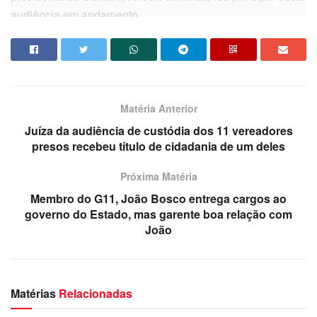
audiência em andamento.
Matéria Anterior
Juíza da audiência de custódia dos 11 vereadores
presos recebeu título de cidadania de um deles
Próxima Matéria
Membro do G11, João Bosco entrega cargos ao
governo do Estado, mas garente boa relação com
O Consórcio Nordeste, ferramenta de gestão que reúne os
João
nove estados da região em contraponto ao governo Jair
Bolsonaro, apresenta a primeira ação prática: compra
conjunta de dez tipos de medicamentos com economia de
Matérias
Relacionadas
aproximadamente 30%. A primeira licitação, realizada pelo