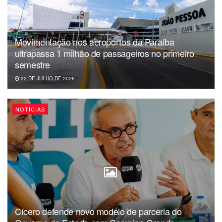
Estatística). No Brasil, o valor do indicador de pobreza do
Bolsa Família é de R$ 89, inferior ao parâmetro atual
global de R$ 145. Em 2011, o valor de R$ 70 para o
Movimentação nos aeroportos da Paraíba
benefício era compatível com o valor global daquela
ultrapassa 1 milhão de passageiros no primeiro
ocasião (US$ 1,25 por dia).
semestre
22 DE JULHO DE 2026
Da redação
NOTÍCIAS
Cícero defende novo modelo de parceria do