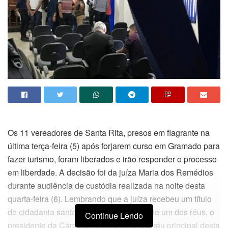
Os 11 vereadores de Santa Rita, presos em flagrante na
última terça-feira (5) após forjarem curso em Gramado para
fazer turismo, foram liberados e irão responder o processo
em liberdade. A decisão foi da juíza Maria dos Remédios
durante audiência de custódia realizada na noite desta
quarta-feira (6). Lembrando que a juíza recebeu um título
de cidadania santarritense, propositura de um dos réus, o
Continue Lendo
presidente da Câmara, Anésio Miranda, réu principal desta