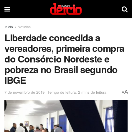
Início
Notícias
Liberdade concedida a
vereadores, primeira compra
do Consórcio Nordeste e
pobreza no Brasil segundo
IBGE
A
7 de novembro de 2019
Tempo de leitura: 2 mins de leitura
A