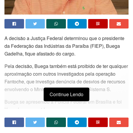
A decisão a Justiça Federal determinou que o presidente
da Federação das Indústrias da Paraíba (FIEP), Buega
Gadelha, fique afastado do cargo.
Pela decisão, Buega também está proibido de ter qualquer
aproximação com outros investigados pela operação
Fantoche, que investiga denúncia de desvios de recursos
envolvendo o Ministério do Turismo e o Sistema S.
Continue Lendo
Buega se apresentou à Polícia Federal em Brasília e foi
liberado em seguida.
O mandado de prisão temporária contra ele seria cumprido
pela PF em Campina Grande durante uma operação que