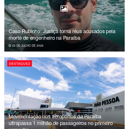
qualquer receio”, diz a nota. Buega também é um dos vice-
presidentes executivos da Confederação Nacional da
Indústria (CNI), representando a região Nordeste.
Caso Rubinho: Justiça torna réus acusados pela
Gadelha é apontado nas investigações como um dos
morte de engenheiro na Paraíba
gestores de departamentos do SESI (Serviço Social da
Indústria) alegadamente envolvidos nos desvios em
22 DE JULHO DE 2026
apuração, seja o nacional, sejam alguns regionais de
Pernambuco, Alagoas, Paraíba e Mato Grosso do Sul.
DESTAQUE2
Movimentação nos aeroportos da Paraíba
ultrapassa 1 milhão de passageiros no primeiro