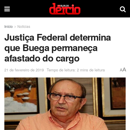
Início
Notícias
Justiça Federal determina
que Buega permaneça
afastado do cargo
A
21 de fevereiro de 2019
Tempo de leitura: 2 mins de leitura
A