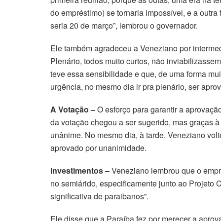
do empréstimo) se tornaria impossível, e a outra 
seria 20 de março”, lembrou o governador.
Ele também agradeceu a Veneziano por intermed
Plenário, todos muito curtos, não inviabilizas
teve essa sensibilidade e que, de uma forma muit
urgência, no mesmo dia ir pra plenário, ser aprov
A Votação –
O esforço para garantir a aprovaçã
da votação chegou a ser sugerido, mas graças à 
unânime. No mesmo dia, à tarde, Veneziano volto
aprovado por unanimidade.
Investimentos –
Veneziano lembrou que o emprés
no semiárido, especificamente junto ao Projeto 
significativa de paraibanos”.
Ele disse que a Paraíba fez por merecer a aprov