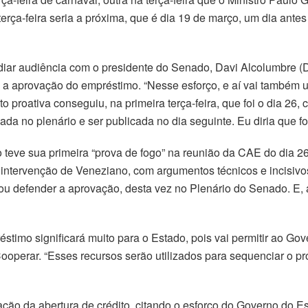
terça-feira seria a próxima, que é dia 19 de março, um dia antes
iar audiência com o presidente do Senado, Davi Alcolumbre 
sem a aprovação do empréstimo. “Nesse esforço, e aí vai també
o proativa conseguiu, na primeira terça-feira, que foi o dia 26,
ada no plenário e ser publicada no dia seguinte. Eu diria que fo
o teve sua primeira “prova de fogo” na reunião da CAE do dia 
intervenção de Veneziano, com argumentos técnicos e incisivos
u defender a aprovação, desta vez no Plenário do Senado. E, a
timo significará muito para o Estado, pois vai permitir ao Gov
Cooperar. “Esses recursos serão utilizados para sequenciar o 
ação da abertura de crédito, citando o esforço do Governo do E