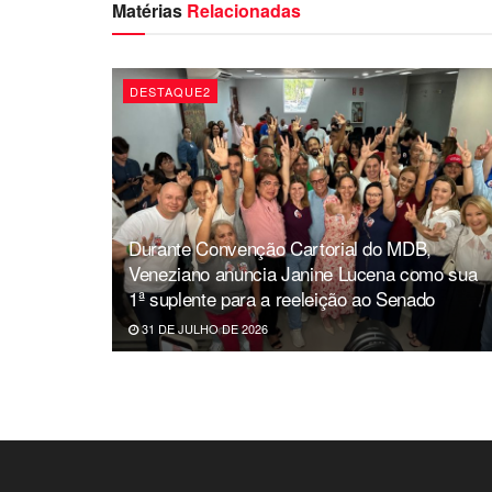
Matérias
Relacionadas
DESTAQUE2
Durante Convenção Cartorial do MDB,
Veneziano anuncia Janine Lucena como sua
1ª suplente para a reeleição ao Senado
31 DE JULHO DE 2026