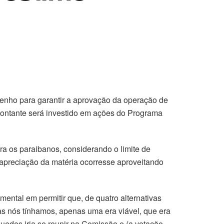
nho para garantir a aprovação da operação de
montante será investido em ações do Programa
ra os paraibanos, considerando o limite de
 apreciação da matéria ocorresse aproveitando
ntal em permitir que, de quatro alternativas
as nós tínhamos, apenas uma era viável, que era
 Guedes iria se reunir na Comissão e (a votação