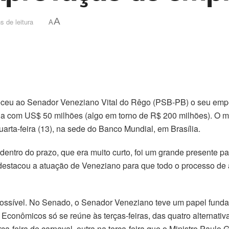
A
s de leitura
A
ceu ao Senador Veneziano Vital do Rêgo (PSB-PB) o seu empe
iada com US$ 50 milhões (algo em torno de R$ 200 milhões). O 
arta-feira (13), na sede do Banco Mundial, em Brasília.
entro do prazo, que era muito curto, foi um grande presente pa
 destacou a atuação de Veneziano para que todo o processo de
ossível. No Senado, o Senador Veneziano teve um papel fundame
conômicos só se reúne às terças-feiras, das quatro alternativ
ça-feira de carnaval, outra na terça-feira que o Ministro Paulo