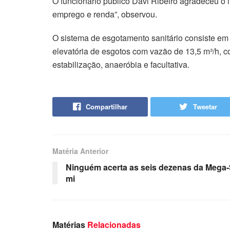
O funcionário público Davi Ribeiro agradeceu o
emprego e renda”, observou.
O sistema de esgotamento sanitário consiste em
elevatória de esgotos com vazão de 13,5 m³/h, c
estabilização, anaeróbia e facultativa.
Compartilhar
Tweetar
Matéria Anterior
Ninguém acerta as seis dezenas da Mega-
mi
Matérias
Relacionadas