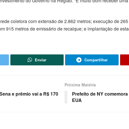
 investimento do Governo na Região. “É muito bom receber um
 rede coletora com extensão de 2.862 metros; execução de 265 
om 915 metros de emissário de recalque; e implantação de esta
Enviar
Compartilhar
Próxima Matéria
Sena e prêmio vai a R$ 170
Prefeito de NY comemora
EUA