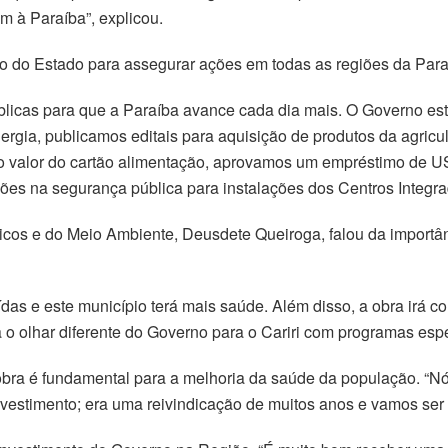
 à Paraíba”, explicou.
 do Estado para assegurar ações em todas as regiões da Para
úblicas para que a Paraíba avance cada dia mais. O Governo es
gia, publicamos editais para aquisição de produtos da agricult
valor do cartão alimentação, aprovamos um empréstimo de US$
ões na segurança pública para instalações dos Centros Integr
dricos e do Meio Ambiente, Deusdete Queiroga, falou da import
das e este município terá mais saúde. Além disso, a obra irá c
o olhar diferente do Governo para o Cariri com programas espec
bra é fundamental para a melhoria da saúde da população. “Nó
nvestimento; era uma reivindicação de muitos anos e vamos ser