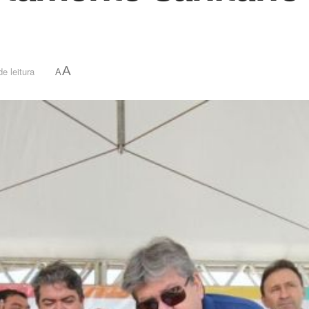
A
e leitura
A