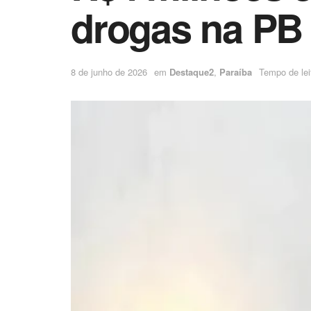
drogas na PB
8 de junho de 2026
em
Destaque2
,
Paraíba
Tempo de leit