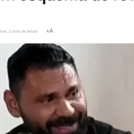
A
ura: 2 mins de leitura
A