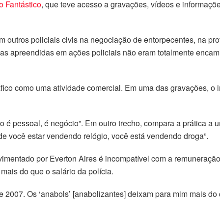
o Fantástico
, que teve acesso a gravações, vídeos e informaçõe
om outros policiais civis na negociação de entorpecentes, na pr
ogas apreendidas em ações policiais não eram totalmente enc
áfico como uma atividade comercial. Em uma das gravações, o in
 não é pessoal, é negócio”. Em outro trecho, compara a prática
de você estar vendendo relógio, você está vendendo droga”.
vimentado por Everton Aires é incompatível com a remuneração
mais do que o salário da polícia.
 2007. Os ‘anabols’ [anabolizantes] deixam para mim mais do 