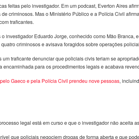
s feitas pelo investigador. Em um podcast, Everton Aires afirm
a de criminosos. Mas o Ministério Público e a Polícia Civil af
om traficantes.
 o investigador Eduardo Jorge, conhecido como Mão Branca, e
quatro criminosos e avisava foragidos sobre operações polici
 um traficante denunciar que policiais civis teriam se apropri
a encaminhada para os procedimentos legais e acabava revendid
) pelo Gaeco e pela Polícia Civil prendeu nove pessoas
, inclui
processo legal está em curso e que o investigador não aceita a
rível que policiais negociem drogas de forma aberta e que po