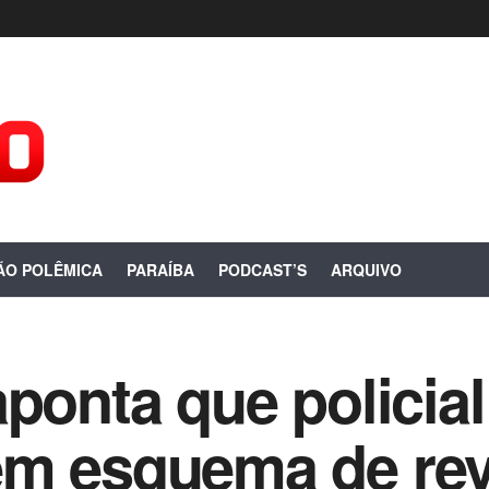
ÃO POLÊMICA
PARAÍBA
PODCAST’S
ARQUIVO
aponta que policia
em esquema de re