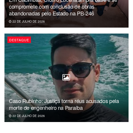
Período
: de 17 de abril de 2019 a 03 de maio de 2019.
compromete com conclusão de obras
abandonadas pelo Estado na PB-246
22 DE JULHO DE 2026
DESTAQUE
Caso Rubinho: Justiça torna réus acusados pela
morte de engenheiro na Paraíba
22 DE JULHO DE 2026