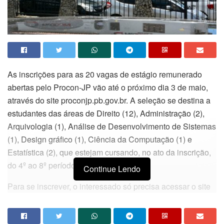
As inscrições para as 20 vagas de estágio remunerado
abertas pelo Procon-JP vão até o próximo dia 3 de maio,
através do site proconjp.pb.gov.br. A seleção se destina a
estudantes das áreas de Direito (12), Administração (2),
Arquivologia (1), Análise de Desenvolvimento de Sistemas
(1), Design gráfico (1), Ciência da Computação (1) e
Estatística (2), que estejam cursando, no ato da inscrição,
do 4º ao 8º período.
Continue Lendo
Para se inscrever, o interessado só precisa acessar o site
e clicar na aba ‘estágio’ para preencher o requerimento de
inscrição. A confirmação da inscrição feita pela internet, de