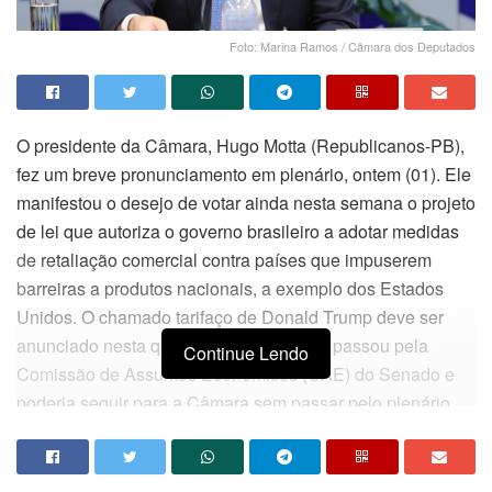
Foto: Marina Ramos / Câmara dos Deputados
O presidente da Câmara, Hugo Motta (Republicanos-PB),
fez um breve pronunciamento em plenário, ontem (01). Ele
manifestou o desejo de votar ainda nesta semana o projeto
de lei que autoriza o governo brasileiro a adotar medidas
de retaliação comercial contra países que impuserem
barreiras a produtos nacionais, a exemplo dos Estados
Unidos. O chamado tarifaço de Donald Trump deve ser
anunciado nesta quarta-feira (2). O texto passou pela
Continue Lendo
Comissão de Assuntos Econômicos (CAE) do Senado e
poderia seguir para a Câmara sem passar pelo plenário.
Os senadores, no entanto, tentam levar o assunto ao
plenário ainda hoje para acelerar a votação.