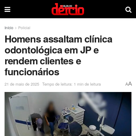
Início
Policial
Homens assaltam clínica
odontológica em JP e
rendem clientes e
funcionários
A
21 de maio de 2025
Tempo de leitura: 1 min de leitura
A