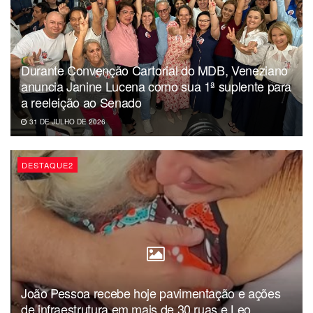
Durante Convenção Cartorial do MDB, Veneziano
anuncia Janine Lucena como sua 1ª suplente para
a reeleição ao Senado
31 DE JULHO DE 2026
DESTAQUE2
João Pessoa recebe hoje pavimentação e ações
de infraestrutura em mais de 30 ruas e Leo