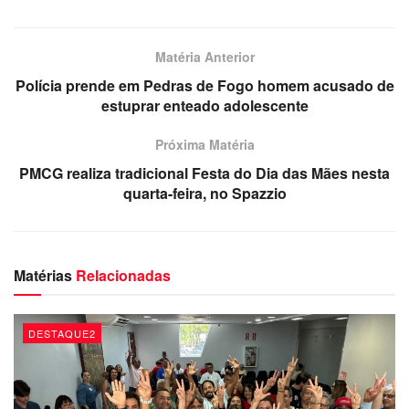
A Polícia Militar esteve no local e realiza diligências na
tentativa de identificar e prender os responsáveis pelo
Matéria Anterior
crime.
Polícia prende em Pedras de Fogo homem acusado de
Redação
estuprar enteado adolescente
Próxima Matéria
PMCG realiza tradicional Festa do Dia das Mães nesta
quarta-feira, no Spazzio
Matérias
Relacionadas
DESTAQUE2