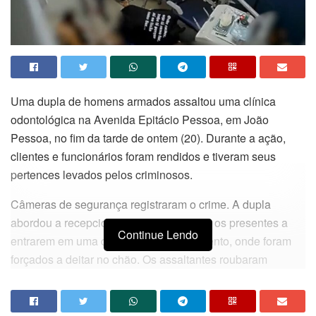
Uma dupla de homens armados assaltou uma clínica
odontológica na Avenida Epitácio Pessoa, em João
Pessoa, no fim da tarde de ontem (20). Durante a ação,
clientes e funcionários foram rendidos e tiveram seus
pertences levados pelos criminosos.
Câmeras de segurança registraram o crime. A dupla
abordou a recepcionista e obrigou todos os presentes a
Continue Lendo
entrarem em uma das salas de atendimento, onde foram
forçados a deitar no chão. Os assaltantes roubaram
celulares, carteiras, anéis, colares, pulseiras e relógios das
vítimas.