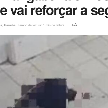
e vai reforçar a s
A
as
,
Paraíba
Tempo de leitura: 1 min de leitura
A