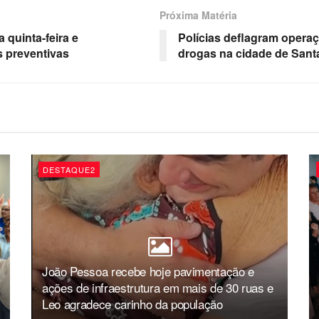
Próxima Matéria
 quinta-feira e
Polícias deflagram operaç
s preventivas
drogas na cidade de Santa
DESTAQUE2
João Pessoa recebe hoje pavimentação e
ações de infraestrutura em mais de 30 ruas e
Leo agradece carinho da população