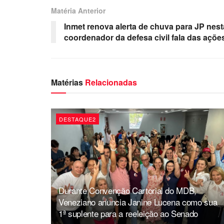
Matéria Anterior
Inmet renova alerta de chuva para JP nesta
coordenador da defesa civil fala das açõe
Matérias
Relacionadas
DESTAQUE2
Durante Convenção Cartorial do MDB,
Veneziano anuncia Janine Lucena como sua
1ª suplente para a reeleição ao Senado