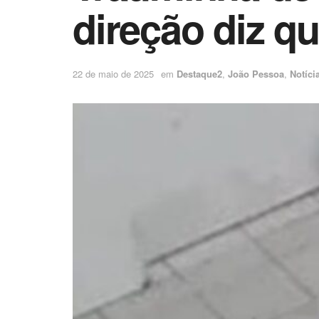
direção diz qu
22 de maio de 2025
em
Destaque2
,
João Pessoa
,
Notíci