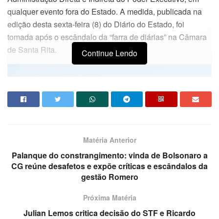
qualquer evento fora do Estado. A medida, publicada na
edição desta sexta-feira (8) do Diário do Estado, foi
tomada após o escândalo da “farra de diárias” na Câmara
de Santa Rita.
Continue Lendo
Matéria Anterior
Palanque do constrangimento: vinda de Bolsonaro a
CG reúne desafetos e expõe críticas e escândalos da
gestão Romero
Próxima Matéria
Com uma arrecadação menor do que a esperada – em
Julian Lemos critica decisão do STF e Ricardo
razão de apenas dois dos quatro blocos terem sido