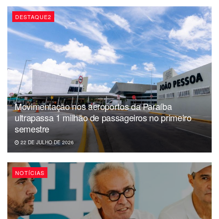
de 8,8 milhões de pessoas poderão sacar os valores, que
somados chegam a R$3,4 bilhões.
DESTAQUE2
Da redação
Movimentação nos aeroportos da Paraíba
ultrapassa 1 milhão de passageiros no primeiro
semestre
22 DE JULHO DE 2026
NOTÍCIAS